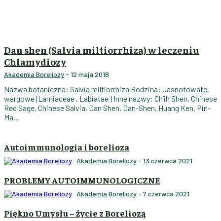
Dan shen (Salvia miltiorrhiza) w leczeniu
Chlamydiozy
Akademia Boreliozy
-
12 maja 2018
Nazwa botaniczna: Salvia miltiorrhiza Rodzina: Jasnotowate,
wargowe (Lamiaceae , Labiatae ) Inne nazwy: Ch’ih Shen, Chinese
Red Sage, Chinese Salvia, Dan Shen, Dan-Shen, Huang Ken, Pin-
Ma...
Autoimmunologia i borelioza
Akademia Boreliozy
-
13 czerwca 2021
PROBLEMY AUTOIMMUNOLOGICZNE
Akademia Boreliozy
-
7 czerwca 2021
Piękno Umysłu – życie z Boreliozą