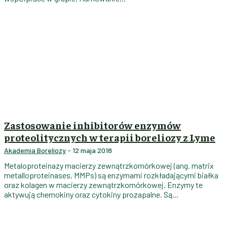
Zastosowanie inhibitorów enzymów
proteolitycznych w terapii boreliozy z Lyme
Akademia Boreliozy
-
12 maja 2018
Metaloproteinazy macierzy zewnątrzkomórkowej (ang. matrix
metalloproteinases, MMPs) są enzymami rozkładającymi białka
oraz kolagen w macierzy zewnątrzkomórkowej. Enzymy te
aktywują chemokiny oraz cytokiny prozapalne. Są...