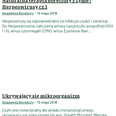
Naturalna terapia boreliozy z Lyme /
Herpeswirusy cz.1
Akademia Boreliozy
-
13 maja 2018
Herpeswirusy są odpowiedzialne za infekcje u ludzi i zwierząt.
Do Herpeswirusów zaliczamy wirusy opryszczki pospolitej (HSV
I i II), wirus cytomegalii (CMV), wirus Epsteina-Barr...
Ukrywający się mikroorganizm
Akademia Boreliozy
-
13 maja 2018
Czym jest niewidzialny dla układu immunologicznego,
ukrywający się mikroorganizm ang. Stealth Microbe? Mikroby