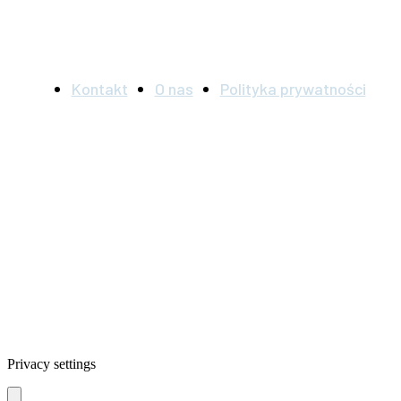
Kontakt
O nas
Polityka prywatności
UWAGA: informacje na tej stronie służą wyłącznie celom
informacyjnym i nie mogą być używane w celach
diagnostycznych lub terapeutycznych. Informacje te nie mogą
być stosowane jako substytut profesjonalnego diagnozowania i
leczenia. Przed podjęciem jakiejkolwiek terapii należy
skonsultować się z lekarzem.
© Akademia Boreliozy. Wszelkie prawa zastrzeżone.
Privacy settings