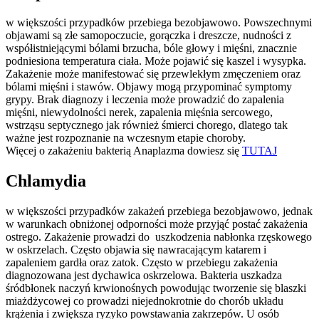
w większości przypadków przebiega bezobjawowo. Powszechnymi
objawami są złe samopoczucie, gorączka i dreszcze, nudności z
współistniejącymi bólami brzucha, bóle głowy i mięśni, znacznie
podniesiona temperatura ciała. Może pojawić się kaszel i wysypka.
Zakażenie może manifestować się przewlekłym zmęczeniem oraz
bólami mięśni i stawów. Objawy mogą przypominać symptomy
grypy. Brak diagnozy i leczenia może prowadzić do zapalenia
mięśni, niewydolności nerek, zapalenia mięśnia sercowego,
wstrząsu septycznego jak również śmierci chorego, dlatego tak
ważne jest rozpoznanie na wczesnym etapie choroby.
Więcej o zakażeniu bakterią Anaplazma dowiesz się
TUTAJ
Chlamydia
w większości przypadków zakażeń przebiega bezobjawowo, jednak
w warunkach obniżonej odporności może przyjąć postać zakażenia
ostrego. Zakażenie prowadzi do uszkodzenia nabłonka rzęskowego
w oskrzelach. Często objawia się nawracającym katarem i
zapaleniem gardła oraz zatok. Często w przebiegu zakażenia
diagnozowana jest dychawica oskrzelowa. Bakteria uszkadza
śródbłonek naczyń krwionośnych powodując tworzenie się blaszki
miażdżycowej co prowadzi niejednokrotnie do chorób układu
krążenia i zwiększa ryzyko powstawania zakrzepów. U osób