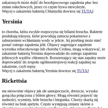
zakażonych może dojść do bezobjawowego zapalenia płuc bez
zmian osłuchowych, przez co często bywa niewykryte.
Więcej o zakażeniu bakterią Chlamydia dowiesz się
TUTAJ
Yersinia
to choroba, która zwykle rozpoczyna się bólami brzucha. Bakterie
produkują toksyny, które powodują zatrucia pokarmowe z
zaburzeniem wchłaniania wody w jelicie. Jej przebieg może mieć
postać ostrego zapalenia jelit. Objawy sugerujące zapalenie
wyrostka robaczkowego lub chorobę Crohna, mogą wskazywać, że
zakażenie bakterią Yersinia doprowadziło do ostrego zapalenia
jelitowych węzłów chłonnych. Rozszerzający się stan zapalny może
doprowadzić do zespołu ogólnoustrojowej reakcji zapalnej na
zakażenie, czyli sepsy.
Więcej o zakażeniu bakterią Yersinia dowiesz się
TUTAJ
Rickettsia
ma nieswoiste objawy jak złe samopoczucie, dreszcze, wysoka
gorączka połączona z bólem głowy. Mogą również pojawić się
nudności, wymioty, bóle brzucha i biegunka. Chorzy skarżą się
również na brak apetytu. Często występują zmiany skórne o