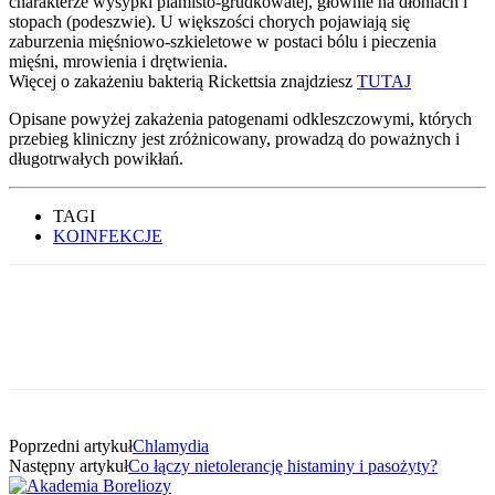
charakterze wysypki plamisto-grudkowatej, głównie na dłoniach i
stopach (podeszwie). U większości chorych pojawiają się
zaburzenia mięśniowo-szkieletowe w postaci bólu i pieczenia
mięśni, mrowienia i drętwienia.
Więcej o zakażeniu bakterią Rickettsia znajdziesz
TUTAJ
Opisane powyżej zakażenia patogenami odkleszczowymi, których
przebieg kliniczny jest zróżnicowany, prowadzą do poważnych i
długotrwałych powikłań.
TAGI
KOINFEKCJE
Poprzedni artykuł
Chlamydia
Następny artykuł
Co łączy nietolerancję histaminy i pasożyty?