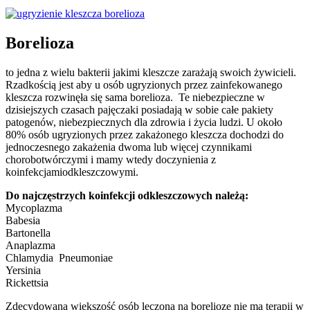
Borelioza
to jedna z wielu bakterii jakimi kleszcze zarażają swoich żywicieli.
Rzadkością jest aby u osób ugryzionych przez zainfekowanego
kleszcza rozwinęła się sama borelioza. Te niebezpieczne w
dzisiejszych czasach pajęczaki posiadają w sobie całe pakiety
patogenów, niebezpiecznych dla zdrowia i życia ludzi. U około
80% osób ugryzionych przez zakażonego kleszcza dochodzi do
jednoczesnego zakażenia dwoma lub więcej czynnikami
chorobotwórczymi i mamy wtedy doczynienia z
koinfekcjamiodkleszczowymi.
Do najczęstrzych koinfekcji odkleszczowych należą:
Mycoplazma
Babesia
Bartonella
Anaplazma
Chlamydia Pneumoniae
Yersinia
Rickettsia
Zdecydowana większość osób leczona na boreliozę nie ma terapii w