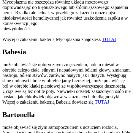
Mycoplazma nie oszczędza również układu moczowego
doprowadzając do kłębuszkowego lub śródmiąższowego zapalenia
nerek. Rzadko ale jednak w przebiegu zakażenia może dojść
niedokrwistości hemolitycznej jak również uszkodzenia szpiku a w
konsekwencji jego
niewydolnoś
Więcej o zakażeniu bakterią Mycoplazma znajdziesz
TUTAJ
Babesia
może objawiać się notorycznym zmęczeniem, bólem mięśni w
obrębie całego ciała, silnymi i napadowymi bólami głowy, zmianami
nastroju, bólem stawów, zarówno małych jak i dużych. Występują
silne nudności i bóle w obrębie jamy brzusznej, może pojawić się
ból w obrębie klatki piersiowej ze współtowarzyszącą dusznością.
Uciążliwe są też obfite poty. Niewielki odsetek zakażonych osób nie
posiada jakichkolwiek objawów wskazujących do diagnostyki.
Więcej o zakażeniu bakterią Babesia dowiesz się
TUTAJ
Bartonella
może objawiać się złym samopoczuciem z uczuciem rozbicia.
Narastające i po kilku dniach ustępujące bóle brzucha (rzadko), bóle