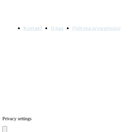
Kontakt
O nas
Polityka prywatności
UWAGA: informacje na tej stronie służą wyłącznie celom
informacyjnym i nie mogą być używane w celach
diagnostycznych lub terapeutycznych. Informacje te nie mogą
być stosowane jako substytut profesjonalnego diagnozowania i
leczenia. Przed podjęciem jakiejkolwiek terapii należy
skonsultować się z lekarzem.
© Akademia Boreliozy. Wszelkie prawa zastrzeżone.
Privacy settings