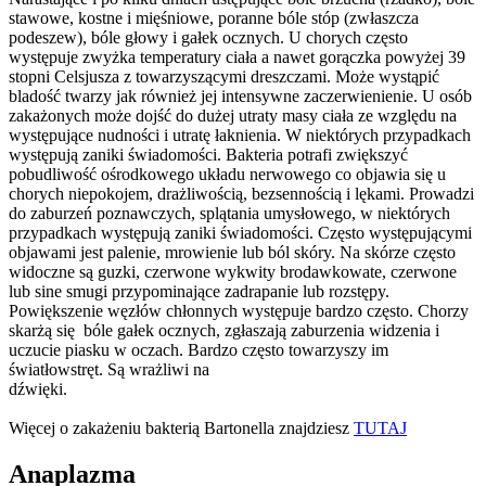
stawowe, kostne i mięśniowe, poranne bóle stóp (zwłaszcza
podeszew), bóle głowy i gałek ocznych. U chorych często
występuje zwyżka temperatury ciała a nawet gorączka powyżej 39
stopni Celsjusza z towarzyszącymi dreszczami. Może wystąpić
bladość twarzy jak również jej intensywne zaczerwienienie. U osób
zakażonych może dojść do dużej utraty masy ciała ze względu na
występujące nudności i utratę łaknienia. W niektórych przypadkach
występują zaniki świadomości. Bakteria potrafi zwiększyć
pobudliwość ośrodkowego układu nerwowego co objawia się u
chorych niepokojem, drażliwością, bezsennością i lękami. Prowadzi
do zaburzeń poznawczych, splątania umysłowego, w niektórych
przypadkach występują zaniki świadomości. Często występującymi
objawami jest palenie, mrowienie lub ból skóry. Na skórze często
widoczne są guzki, czerwone wykwity brodawkowate, czerwone
lub sine smugi przypominające zadrapanie lub rozstępy.
Powiększenie węzłów chłonnych występuje bardzo często. Chorzy
skarżą się bóle gałek ocznych, zgłaszają zaburzenia widzenia i
uczucie piasku w oczach. Bardzo często towarzyszy im
światłowstręt. Są wrażliwi na
dźwięki.
Więcej o zakażeniu bakterią Bartonella znajdziesz
TUTAJ
Anaplazma