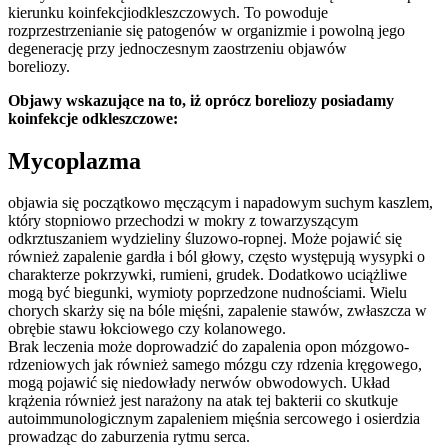
kierunku koinfekcjiodkleszczowych. To powoduje
rozprzestrzenianie się patogenów w organizmie i powolną jego
degenerację przy jednoczesnym zaostrzeniu objawów
boreliozy.
Objawy wskazujące na to, iż oprócz boreliozy posiadamy
koinfekcje odkleszczowe:
Mycoplazma
objawia się początkowo męczącym i napadowym suchym kaszlem,
który stopniowo przechodzi w mokry z towarzyszącym
odkrztuszaniem wydzieliny śluzowo-ropnej. Może pojawić się
również zapalenie gardła i ból głowy, często występują wysypki o
charakterze pokrzywki, rumieni, grudek. Dodatkowo uciążliwe
mogą być biegunki, wymioty poprzedzone nudnościami. Wielu
chorych skarży się na bóle mięśni, zapalenie stawów, zwłaszcza w
obrębie stawu łokciowego czy kolanowego.
Brak leczenia może doprowadzić do zapalenia opon mózgowo-
rdzeniowych jak również samego mózgu czy rdzenia kręgowego,
mogą pojawić się niedowłady nerwów obwodowych. Układ
krążenia również jest narażony na atak tej bakterii co skutkuje
autoimmunologicznym zapaleniem mięśnia sercowego i osierdzia
prowadząc do zaburzenia rytmu serca.