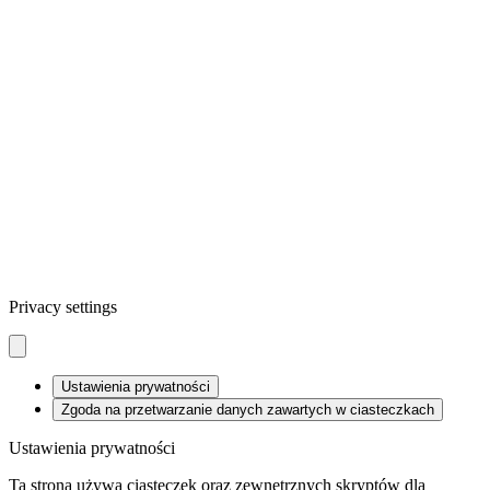
UWAGA: informacje na tej stronie służą wyłącznie celom
informacyjnym i nie mogą być używane w celach
diagnostycznych lub terapeutycznych. Informacje te nie mogą
być stosowane jako substytut profesjonalnego diagnozowania i
leczenia. Przed podjęciem jakiejkolwiek terapii należy
skonsultować się z lekarzem.
© Akademia Boreliozy. Wszelkie prawa zastrzeżone.
Privacy settings
Ustawienia prywatności
Zgoda na przetwarzanie danych zawartych w ciasteczkach
Ustawienia prywatności
Ta strona używa ciasteczek oraz zewnętrznych skryptów dla