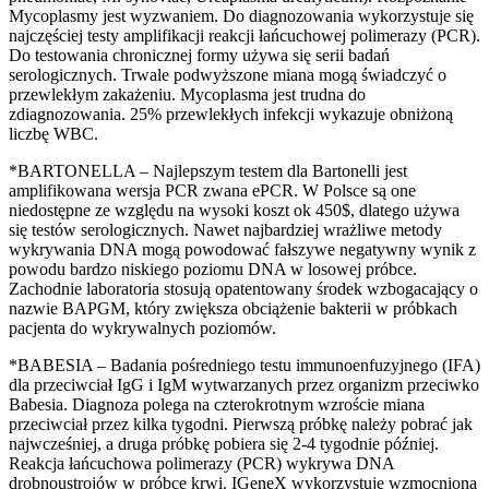
Mycoplasmy jest wyzwaniem. Do diagnozowania wykorzystuje się
najczęściej testy amplifikacji reakcji łańcuchowej polimerazy (PCR).
Do testowania chronicznej formy używa się serii badań
serologicznych. Trwale podwyższone miana mogą świadczyć o
przewlekłym zakażeniu. Mycoplasma jest trudna do
zdiagnozowania. 25% przewlekłych infekcji wykazuje obniżoną
liczbę WBC.
*BARTONELLA – Najlepszym testem dla Bartonelli jest
amplifikowana wersja PCR zwana ePCR. W Polsce są one
niedostępne ze względu na wysoki koszt ok 450$, dlatego używa
się testów serologicznych. Nawet najbardziej wrażliwe metody
wykrywania DNA mogą powodować fałszywe negatywny wynik z
powodu bardzo niskiego poziomu DNA w losowej próbce.
Zachodnie laboratoria stosują opatentowany środek wzbogacający o
nazwie BAPGM, który zwiększa obciążenie bakterii w próbkach
pacjenta do wykrywalnych poziomów.
*BABESIA – Badania pośredniego testu immunoenfuzyjnego (IFA)
dla przeciwciał IgG i IgM wytwarzanych przez organizm przeciwko
Babesia. Diagnoza polega na czterokrotnym wzroście miana
przeciwciał przez kilka tygodni. Pierwszą próbkę należy pobrać jak
najwcześniej, a druga próbkę pobiera się 2-4 tygodnie później.
Reakcja łańcuchowa polimerazy (PCR) wykrywa DNA
drobnoustrojów w próbce krwi. IGeneX wykorzystuje wzmocnioną