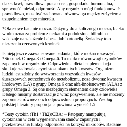
ciałek krwi, prawidłowa praca serca, gospodarka hormonalna,
sprawność mięśni, odporność. Aby organizm mógł funkcjonować
prawidłowo, musi być zachowana równowaga między zużyciem a
uzupełnianiem tego minerału.
*Okresowe badanie moczu. Dążymy do alkalicznego moczu, białko
w nim oznacza problem z nerkami a podniesiona bilirubina
wskazuje na zakażenie babesią lub bartonellą. Świadczy to o
niszczeniu czerwonych krwinek.
Istnieją jeszce zaawansowane badania , które można rozważyć:
*Stosunek Omega-3 / Omega-6. To marker równowagi czynników
zapalnych w organizmie. Odpowiednia dieta i suplementacja
skutkuje zadowalającymi stosunkami tych kwasów. Organizm
ludzki jest zdolny do wytworzenia wszystkich kwasów
tłuszczowych potrzebnych do metabolizmu, poza dwoma: kwasem
linolowym (LA) z grupy Omega 6 oraz alfa-linolenowym (ALA) z
grupy Omega 3. Są one niezbędnym elementem diety człowieka.
Dlatego musimy dostarczać je z wraz pożywieniem, ale nie możemy
zapominać również o ich odpowiednich proporcjach. Według
polskiej literatury proporcja ta powinna wynosić 1:5
*Testy cytokin (Th1 / Th2)(CBA) – Patogeny manipulują
cytokinami w celu wygenerowania stanów zapalnych i
przekierowania funkcji odporności na korzyść mikrobów. Badanie