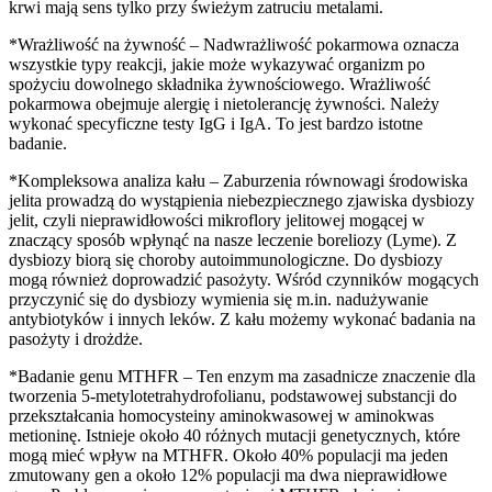
krwi mają sens tylko przy świeżym zatruciu metalami.
*Wrażliwość na żywność – Nadwrażliwość pokarmowa oznacza
wszystkie typy reakcji, jakie może wykazywać organizm po
spożyciu dowolnego składnika żywnościowego. Wrażliwość
pokarmowa obejmuje alergię i nietolerancję żywności. Należy
wykonać specyficzne testy IgG i IgA. To jest bardzo istotne
badanie.
*Kompleksowa analiza kału – Zaburzenia równowagi środowiska
jelita prowadzą do wystąpienia niebezpiecznego zjawiska dysbiozy
jelit, czyli nieprawidłowości mikroflory jelitowej mogącej w
znaczący sposób wpłynąć na nasze leczenie boreliozy (Lyme). Z
dysbiozy biorą się choroby autoimmunologiczne. Do dysbiozy
mogą również doprowadzić pasożyty. Wśród czynników mogących
przyczynić się do dysbiozy wymienia się m.in. nadużywanie
antybiotyków i innych leków. Z kału możemy wykonać badania na
pasożyty i drożdże.
*Badanie genu MTHFR – Ten enzym ma zasadnicze znaczenie dla
tworzenia 5-metylotetrahydrofolianu, podstawowej substancji do
przekształcania homocysteiny aminokwasowej w aminokwas
metioninę. Istnieje około 40 różnych mutacji genetycznych, które
mogą mieć wpływ na MTHFR. Około 40% populacji ma jeden
zmutowany gen a około 12% populacji ma dwa nieprawidłowe