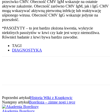
przeciwko CMV. Obecność CMV IgM wskazuje na ostatnie
aktywne zakażenie. Obecność zarówno CMV IgM, jak i IgG CMV
mogą wskazywać aktywną pierwotną infekcję lub reaktywację
uśpionego wirusa. Obecność CMV IgG wskazuje jedynie na
przeszłość.
*PASOŻYTY – to jest bardzo złożona kwestia, wykrycie
niektórych pasożytów w krwi czy kale jest wręcz niemożliwa.
Również badanie z krwi bywa bardzo zawodne.
TAGI
DIAGNOSTYKA
Poprzedni artykuł
Historia Wiki z Krapkowic
Następny artykuł
Borelioza – zimne nogi i ręce
Akademia Boreliozy