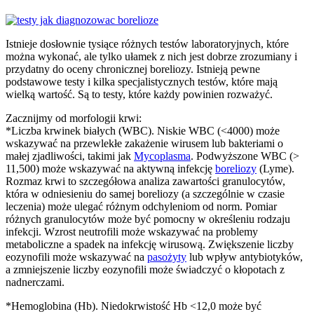
Istnieje dosłownie tysiące różnych testów laboratoryjnych, które
można wykonać, ale tylko ułamek z nich jest dobrze zrozumiany i
przydatny do oceny chronicznej boreliozy. Istnieją pewne
podstawowe testy i kilka specjalistycznych testów, które mają
wielką wartość. Są to testy, które każdy powinien rozważyć.
Zacznijmy od morfologii krwi:
*Liczba krwinek białych (WBC). Niskie WBC (<4000) może
wskazywać na przewlekłe zakażenie wirusem lub bakteriami o
małej zjadliwości, takimi jak
Mycoplasma
. Podwyższone WBC (>
11,500) może wskazywać na aktywną infekcję
boreliozy
(Lyme).
Rozmaz krwi to szczegółowa analiza zawartości granulocytów,
która w odniesieniu do samej boreliozy (a szczególnie w czasie
leczenia) może ulegać różnym odchyleniom od norm. Pomiar
różnych granulocytów może być pomocny w określeniu rodzaju
infekcji. Wzrost neutrofili może wskazywać na problemy
metaboliczne a spadek na infekcję wirusową. Zwiększenie liczby
eozynofili może wskazywać na
pasożyty
lub wpływ antybiotyków,
a zmniejszenie liczby eozynofili może świadczyć o kłopotach z
nadnerczami.
*Hemoglobina (Hb). Niedokrwistość Hb <12,0 może być