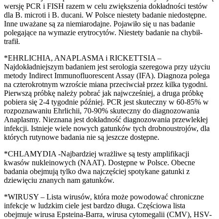
wersję PCR i FISH razem w celu zwiększenia dokładności testów
dla B. microti i B. ducani. W Polsce niestety badanie niedostępne.
Inne uważane są za niemiarodajne. Pojawiło się u nas badanie
polegające na wymazie erytrocytów. Niestety badanie na chybił-
trafił.
*EHRLICHIA, ANAPLASMA i RICKETTSIA –
Najdokładniejszym badaniem jest serologia szeregowa przy użyciu
metody Indirect Immunofluorescent Assay (IFA). Diagnoza polega
na czterokrotnym wzroście miana przeciwciał przez kilka tygodni.
Pierwszą próbkę należy pobrać jak najwcześniej, a druga próbkę
pobiera się 2-4 tygodnie później. PCR jest skuteczny w 60-85% w
rozpoznawaniu Ehrlichii, 70-90% skuteczny do diagnozowania
Anaplasmy. Nieznana jest dokładność diagnozowania przewlekłej
infekcji. Istnieje wiele nowych gatunków tych drobnoustrojów, dla
których rutynowe badania nie są jeszcze dostępne.
*CHLAMYDIA -Najbardziej wrażliwe są testy amplifikacji
kwasów nukleinowych (NAAT). Dostępne w Polsce. Obecne
badania obejmują tylko dwa najczęściej spotykane gatunki z
dziewięciu znanych nam gatunków.
*WIRUSY – Lista wirusów, która może powodować chroniczne
infekcje w ludzkim ciele jest bardzo długa. Częściowa lista
obejmuje wirusa Epsteina-Barra, wirusa cytomegalii (CMV), HSV-