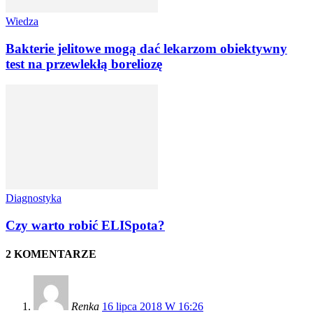
Wiedza
Bakterie jelitowe mogą dać lekarzom obiektywny
test na przewlekłą boreliozę
Diagnostyka
Czy warto robić ELISpota?
2 KOMENTARZE
Renka
16 lipca 2018 W 16:26