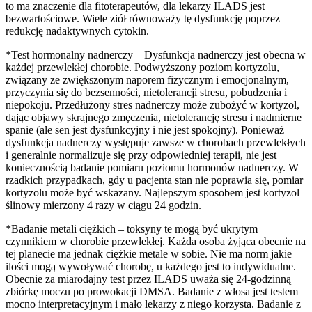
to ma znaczenie dla fitoterapeutów, dla lekarzy ILADS jest
bezwartościowe. Wiele ziół równoważy tę dysfunkcję poprzez
redukcję nadaktywnych cytokin.
*Test hormonalny nadnerczy – Dysfunkcja nadnerczy jest obecna w
każdej przewlekłej chorobie. Podwyższony poziom kortyzolu,
związany ze zwiększonym naporem fizycznym i emocjonalnym,
przyczynia się do bezsenności, nietolerancji stresu, pobudzenia i
niepokoju. Przedłużony stres nadnerczy może zubożyć w kortyzol,
dając objawy skrajnego zmęczenia, nietolerancję stresu i nadmierne
spanie (ale sen jest dysfunkcyjny i nie jest spokojny). Ponieważ
dysfunkcja nadnerczy występuje zawsze w chorobach przewlekłych
i generalnie normalizuje się przy odpowiedniej terapii, nie jest
koniecznością badanie pomiaru poziomu hormonów nadnerczy. W
rzadkich przypadkach, gdy u pacjenta stan nie poprawia się, pomiar
kortyzolu może być wskazany. Najlepszym sposobem jest kortyzol
ślinowy mierzony 4 razy w ciągu 24 godzin.
*Badanie metali ciężkich – toksyny te mogą być ukrytym
czynnikiem w chorobie przewlekłej. Każda osoba żyjąca obecnie na
tej planecie ma jednak ciężkie metale w sobie. Nie ma norm jakie
ilości mogą wywoływać chorobę, u każdego jest to indywidualne.
Obecnie za miarodajny test przez ILADS uważa się 24-godzinną
zbiórkę moczu po prowokacji DMSA. Badanie z włosa jest testem
mocno interpretacyjnym i mało lekarzy z niego korzysta. Badanie z