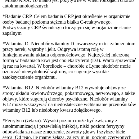
*Miano ANA. To miano jest pozytywne w wielu rodzajach chorób
autoimmunologicznych.
*Badanie CRP. Celem badania CRP jest określenie w organizmie
osoby badanej poziomu stężenia białka C-reaktywnego.
Podwyższony CRP świadczy o toczącym się w organizmie stanie
zapalnym.
*Witamina D. Niedobór witaminy D towarzyszy m.in. zaburzeniom
pracy nerek, wątroby i jelit. Odgrywa istotną rolę w
funkcjonowaniu układu odpornościowego. Najczęściej mierzoną
formą w badaniach krwi jest cholekalcyferol (D3). Warto sprawdzać
ją raz na kwartał. W boreliozie – chorobie z Lyme niedobór może
oznaczać niewydolność wątroby, co sugeruje wysokie
zatoksycznienie organizmu.
*Witamina B12. Niedobór witaminy B12 wywołuje objawy ze
strony układu krwiotwórczego, pokarmowego, nerwowego, a także
objawy, które sugerują choroby psychiczne. Niedobór witaminy
B12 może wskazywać na niedostateczne wchłanianie przenośników
witaminy B12 lub niedobory kwasu żołądkowego.
*Ferrytyna (żelazo). Wysoki poziom może być związany z
autoimmunizacją i przewlekłą infekcją, niski poziom ferrytyny
odpowiada za nasze zmęczenie, zawroty głowy i szybsze bicie
serca. Od tego, ile mamy żelaza, zależy m.in. poziom czerwonych