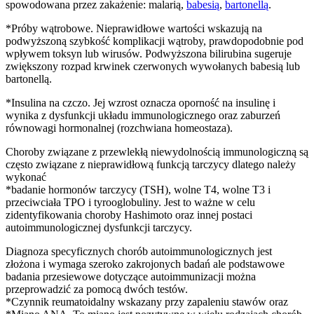
spowodowana przez zakażenie: malarią,
babesią
,
bartonellą
.
*Próby wątrobowe. Nieprawidłowe wartości wskazują na
podwyższoną szybkość komplikacji wątroby, prawdopodobnie pod
wpływem toksyn lub wirusów. Podwyższona bilirubina sugeruje
zwiększony rozpad krwinek czerwonych wywołanych babesią lub
bartonellą.
*Insulina na czczo. Jej wzrost oznacza oporność na insulinę i
wynika z dysfunkcji układu immunologicznego oraz zaburzeń
równowagi hormonalnej (rozchwiana homeostaza).
Choroby związane z przewlekłą niewydolnością immunologiczną są
często związane z nieprawidłową funkcją tarczycy dlatego należy
wykonać
*badanie hormonów tarczycy (TSH), wolne T4, wolne T3 i
przeciwciała TPO i tyrooglobuliny. Jest to ważne w celu
zidentyfikowania choroby Hashimoto oraz innej postaci
autoimmunologicznej dysfunkcji tarczycy.
Diagnoza specyficznych chorób autoimmunologicznych jest
złożona i wymaga szeroko zakrojonych badań ale podstawowe
badania przesiewowe dotyczące autoimmunizacji można
przeprowadzić za pomocą dwóch testów.
*Czynnik reumatoidalny wskazany przy zapaleniu stawów oraz