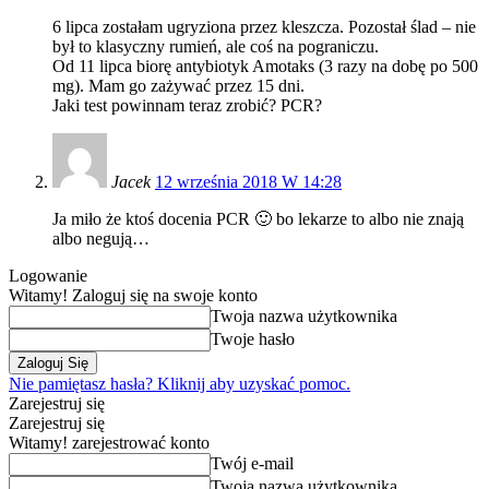
6 lipca zostałam ugryziona przez kleszcza. Pozostał ślad – nie
był to klasyczny rumień, ale coś na pograniczu.
Od 11 lipca biorę antybiotyk Amotaks (3 razy na dobę po 500
mg). Mam go zażywać przez 15 dni.
Jaki test powinnam teraz zrobić? PCR?
Jacek
12 września 2018 W 14:28
Ja miło że ktoś docenia PCR 🙂 bo lekarze to albo nie znają
albo negują…
Logowanie
Witamy! Zaloguj się na swoje konto
Twoja nazwa użytkownika
Twoje hasło
Nie pamiętasz hasła? Kliknij aby uzyskać pomoc.
Zarejestruj się
Zarejestruj się
Witamy! zarejestrować konto
Twój e-mail
Twoja nazwa użytkownika