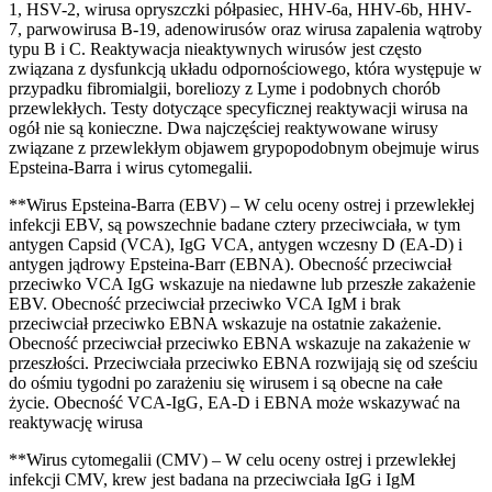
1, HSV-2, wirusa opryszczki półpasiec, HHV-6a, HHV-6b, HHV-
7, parwowirusa B-19, adenowirusów oraz wirusa zapalenia wątroby
typu B i C. Reaktywacja nieaktywnych wirusów jest często
związana z dysfunkcją układu odpornościowego, która występuje w
przypadku fibromialgii, boreliozy z Lyme i podobnych chorób
przewlekłych. Testy dotyczące specyficznej reaktywacji wirusa na
ogół nie są konieczne. Dwa najczęściej reaktywowane wirusy
związane z przewlekłym objawem grypopodobnym obejmuje wirus
Epsteina-Barra i wirus cytomegalii.
**Wirus Epsteina-Barra (EBV) – W celu oceny ostrej i przewlekłej
infekcji EBV, są powszechnie badane cztery przeciwciała, w tym
antygen Capsid (VCA), IgG VCA, antygen wczesny D (EA-D) i
antygen jądrowy Epsteina-Barr (EBNA). Obecność przeciwciał
przeciwko VCA IgG wskazuje na niedawne lub przeszłe zakażenie
EBV. Obecność przeciwciał przeciwko VCA IgM i brak
przeciwciał przeciwko EBNA wskazuje na ostatnie zakażenie.
Obecność przeciwciał przeciwko EBNA wskazuje na zakażenie w
przeszłości. Przeciwciała przeciwko EBNA rozwijają się od sześciu
do ośmiu tygodni po zarażeniu się wirusem i są obecne na całe
życie. Obecność VCA-IgG, EA-D i EBNA może wskazywać na
reaktywację wirusa
**Wirus cytomegalii (CMV) – W celu oceny ostrej i przewlekłej
infekcji CMV, krew jest badana na przeciwciała IgG i IgM