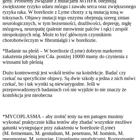
geny. Problemy związane z mutacjami MTHFR obejmują
zwiększone ryzyko udaru mózgu i zawału serca oraz zwiększonego
ryzyka raka. W boreliozie z Lyme chorzy z tą mutacją toną w
toksynach. Objawy mutacji tego enzymu obejmują szereg zmian
neurologicznych, w tym bezsenności, drażliwości, depresję, mgłę
mózgową, neuropatię (palenie mrowienie palców i rąk) i zespół
niespokojnych nóg. Może to być głównym czynnikiem
chorobotwórczym w fibromialgii i w boreliozie.
*Badanie na pleśń – W boreliozie (Lyme) dobrym markerem
zakażenia pleśnią jest C4a. poniżej 10000 mamy do czynienia z
wirusami lub pleśnią
Dużo kontrowersji jest wokół testów na koinfekcje. Badać czy
czekać na specyficzne objawy. Są dwie szkoły a jedna z nich mówi
czekać, bo i tak wyniki są niewiarygodne. Jeśli w
przeprowadzonych badaniach coś nie wyjdzie to nie znaczy że
koinfekcja jest nieobecna
*MYCOPLASMA – aby zrobić testy na ten patogen musimy
wykonać praktycznie kilka testów aby zbadać wszystkie możliwe
gatunki występujące przy zakażeniu w boreliozie (Lyme)
(M. fermentans, M. genitalium, M. penetrans, M. hominis, M.
pneumoniae, M. synoviae, Ureaplasma urealyticum). Rozpoznanie